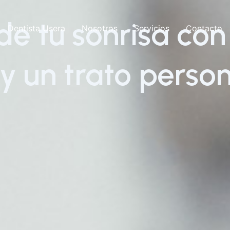
e tu sonrisa con
Dentista Usera
Nosotros
Servicios
Contacto
y un trato perso